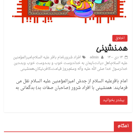
اخلاق
همنشینی
۱۴ دی ۱۴۰۰
admin
افراد شرور
،
امام باقر علیه السلام
،
امیرالمؤمنین
علیه السلام
،
اهل دیانت
،
ایمان به خدا
،
دوست خوب و بد
،
دوست خوب وبد
،
دین
خدا
،
رسول خدا صلی الله علیه وآله وسلم
،
روز قیامت
،
کافر
،
نیکان
،
همنشینی
امام باقرعلیه السلام از جدش امیرالمؤمنین علیه السلام نقل می
فرمایند: همنشینی با افراد شرور (صاحبان صفات بد) بدگمانی به
بیشتر بخوانید
احکام