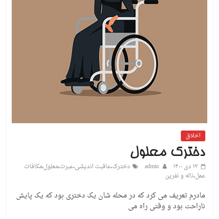
اخلاق
دخترک معلول
۱۳ دی ۱۴۰۰
admin
دخترک
،
عاقبت اندیشی
،
عبرت
،
معلول
،
مکافات
عمل
،
ناله و نفرین
مادرم تعریف می کرد که در محله شان یک دختری بود که یک پایش
ناراحت بود و وقتی راه می