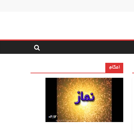
احکام