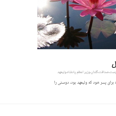
ل
ست
،
صداقت
،
گلدان
،
وزیر اعظم پادشاه
،
ولیعهد