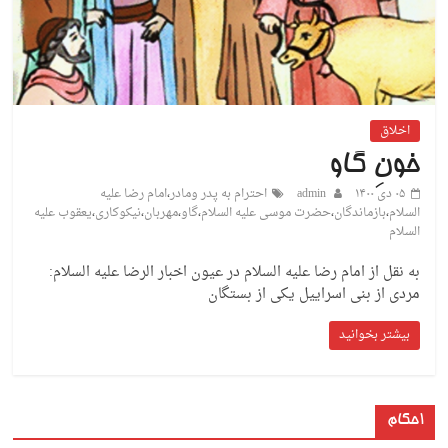
اخلاق
خونِ گاو
۰۵ دی ۱۴۰۰
admin
احترام به پدر ومادر
،
امام رضا علیه
السلام
،
بازماندگان
،
حضرت موسی علیه السلام
،
گاو
،
مهربان
،
نیکوکاری
،
یعقوب علیه
السلام
به نقل از امام رضا علیه السلام در عیون اخبار الرضا علیه السلام:
مردی از بنی اسراییل یکی از بستگان
بیشتر بخوانید
احکام