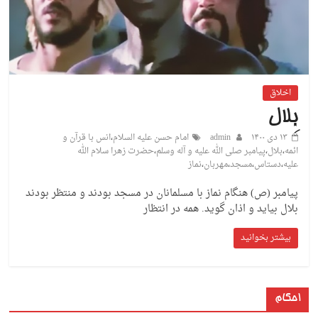
اخلاق
بِلال
۱۳ دی ۱۴۰۰
admin
امام حسن علیه السلام
،
انس با قرآن و
ائمه
،
بلال
،
پیامبر صلی الله علیه و آله وسلم
،
حضرت زهرا سلام الله
علیه
،
دستاس
،
مسجد
،
مهربان
،
نماز
پیامبر (ص) هنگام نماز با مسلمانان در مسجد بودند و منتظر بودند
بلال بیاید و اذان گوید. همه در انتظار
بیشتر بخوانید
احکام