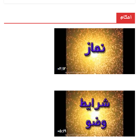
احکام