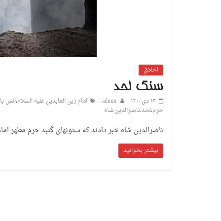
اخلاق
سنگ لحد
۱۳ دی ۱۴۰۰
admin
امام زین العابدین علیه السلام
،
انس با 
حرم
،
لحد
،
ناصرالدین شاه
ناصرالدین شاه خبر دادند که ستونهای گنبد حرم مطهر اما
بیشتر بخوانید