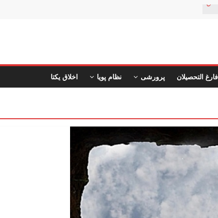
تان
فارغ التحصیلان
پرورشی
نظام پویا
اخلاق یکتا