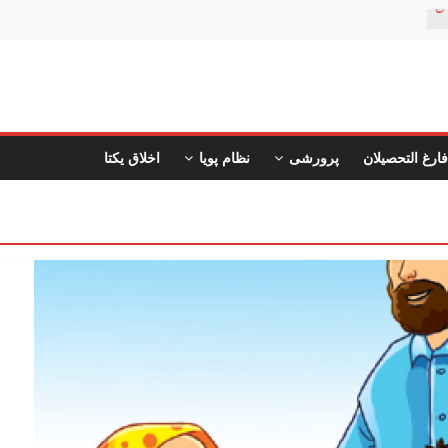
ن
فارغ التحصیلان
پرورشی
نظام پویا
اخلاق یکتا