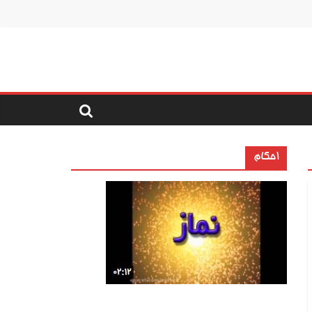
احکام