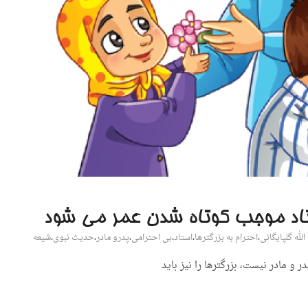
استاد موجب کوتاه شدن عمر می شود
الله گلپایگانی
،
احترام به بزرگترها
،
استاد
،
بی احترامی
،
پدرو مادر
،
حدیث نبوی
،
شیعه
 و مادر نیست، بزرگترها را نیز باید