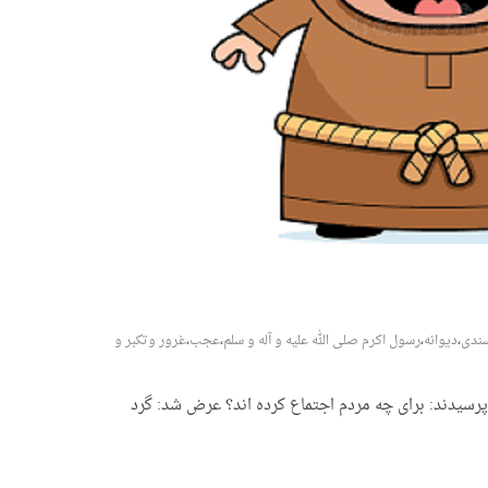
ندی
،
دیوانه
،
رسول اکرم صلی الله علیه و آله و سلم
،
عجب
،
غرور وتکبر و
رسیدند: برای چه مردم اجتماع کرده اند؟ عرض شد: گرد