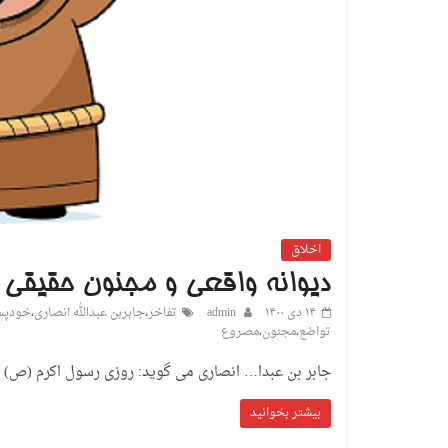
اخلاق
دیوانه واقعی و مجنون حقیقی
۱۴ دی ۱۴۰۰
admin
تفاخر
،
جابربن عبدالله انصاری
،
خودپس
تواضع
،
مجنون
،
مصروع
جابر بن عبدا… انصاری می گوید: روزی رسول اکرم (ص) پ
بیشتر بخوانید