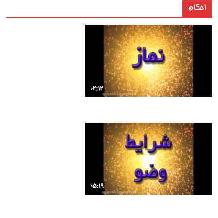
احکام