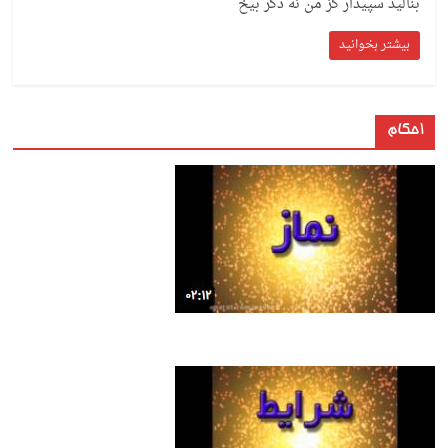
بنالید سپیدار کز من نه دگر بیخ
بیشتر بخوانید
احکام