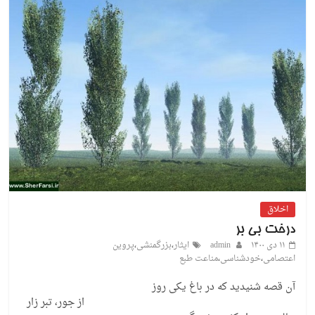
اخلاق
درخت بی بر
۱۱ دی ۱۴۰۰
admin
ایثار
،
بزرگمنشی
،
پروین
اعتصامی
،
خودشناسی
،
مناعت طبع
آن قصه شنیدید که در باغ یکی روز
از جور، تبر زار