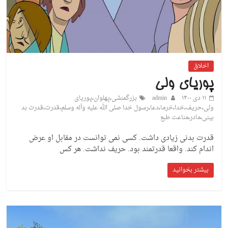
اخلاق
پوریای ولی
۱۱ دی ۱۴۰۰
admin
بزرگمنشی
،
پهلوان
،
پوریای
ولی
،
حریف
،
خدا
،
خرما
،
دعا
،
رسول خدا صلی الله علیه وآله وسلم
،
قدرت
،
قدرت بد
بینی
،
مادر
،
مناعت طبع
قدرت بدنی زیادی داشت. کسی نمی توانست در مقابل او عرض
اندام کند. واقعا قدرتمند بود. حریف نداشت. هر کس
بیشتر بخوانید