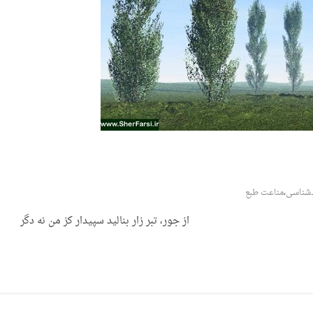
شناسی
،
مناعت طبع
ز جور، تبر زار بنالید سپیدار کز من نه دگر