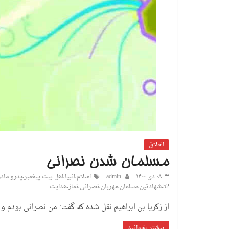
اخلاق
مسلمان شدن نصرانی
۰۸ دی ۱۴۰۰
admin
اسلام
،
انبیا
،
اهل بیت پیغمبر
،
پدرو مادر
52
،
شهادتین
،
مسلمان
،
مهربان
،
نصرانی
،
نماز
،
هدایت
از زکریا بن ابراهیم نقل شده که گفت: من نصرانی بودم و
بیشتر بخوانید