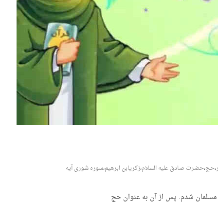
،
حج
،
حضرت صادق علیه السلام
،
زکریابن ابرهیم
،
سوره شوری آیه
 مسلمان شدم. پس از آن به عنوان حج