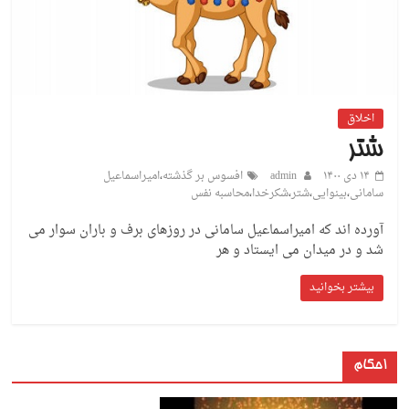
اخلاق
شتر
۱۴ دی ۱۴۰۰
admin
افسوس بر گذشته
،
امیراسماعیل
سامانی
،
بینوایی
،
شتر
،
شکرخدا
،
محاسبه نفس
آورده اند که امیراسماعیل سامانی در روزهای برف و باران سوار می
شد و در میدان می ایستاد و هر
بیشتر بخوانید
احکام