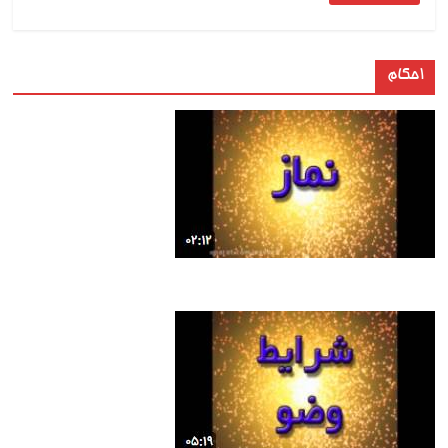
احکام