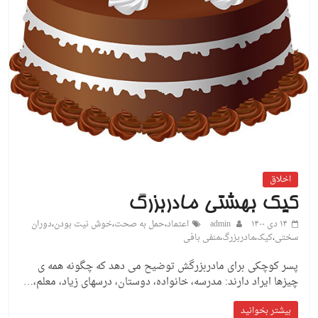
اخلاق
کیک بهشتی مادربزرگ
۱۴ دی ۱۴۰۰
admin
اعتماد
،
حمل به صحت
،
خوش نیت بودن
،
دوران
سختی
،
کیک
،
مادربزرگ
،
منفی بافی
پسر کوچکی برای مادربزرگش توضیح می دهد که چگونه همه ی
چیزها ایراد دارند: مدرسه، خانواده، دوستان، درسهای زیاد، معلم،…
بیشتر بخوانید