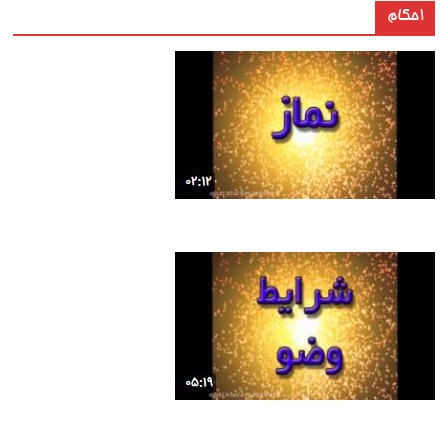
احکام