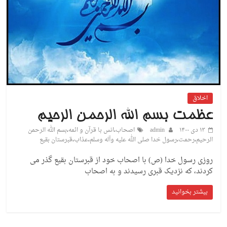
اخلاق
عظمت بسم الله الرحمن الرحیم
۱۳ دی ۱۴۰۰
admin
اصحاب
،
انس با قرآن و ائمه
،
بسم الله الرحمن
الرحیم
،
رحمت
،
رسول خدا صلی الله علیه وآله وسلم
،
عذاب
،
قبرستان بقیع
روزی رسول خدا (ص) با اصحاب خود از قبرستان بقیع گذر می
کردند، که نزدیک قبری رسیدند و به اصحاب
بیشتر بخوانید