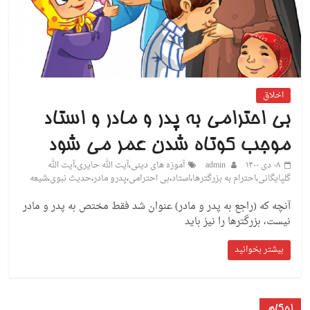
اخلاق
بی احترامی به پدر و مادر و استاد
موجب کوتاه شدن عمر می شود
۰۸ دی ۱۴۰۰
admin
آموزه های دینی
،
آیت الله حایری
،
آیت الله
گلپایگانی
،
احترام به بزرگترها
،
استاد
،
بی احترامی
،
پدرو مادر
،
حدیث نبوی
،
شیعه
آنچه که (راجع به پدر و مادر) عنوان شد فقط مختص به پدر و مادر
نیست، بزرگترها را نیز باید
بیشتر بخوانید
احکام