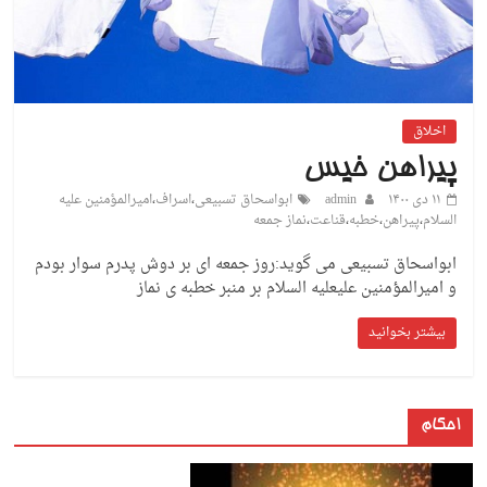
اخلاق
پیراهن خیس
۱۱ دی ۱۴۰۰
admin
ابواسحاق تسبیعی
،
اسراف
،
امیرالمؤمنین علیه
السلام
،
پیراهن
،
خطبه
،
قناعت
،
نماز جمعه
ابواسحاق تسبیعی می گوید:روز جمعه ای بر دوش پدرم سوار بودم
و امیرالمؤمنین علیعلیه السلام بر منبر خطبه ی نماز
بیشتر بخوانید
احکام