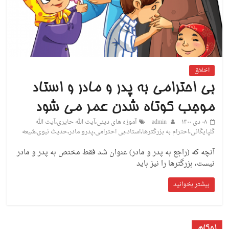
اخلاق
بی احترامی به پدر و مادر و استاد
موجب کوتاه شدن عمر می شود
۰۸ دی ۱۴۰۰
admin
آموزه های دینی
،
آیت الله حایری
،
آیت الله
گلپایگانی
،
احترام به بزرگترها
،
استاد
،
بی احترامی
،
پدرو مادر
،
حدیث نبوی
،
شیعه
آنچه که (راجع به پدر و مادر) عنوان شد فقط مختص به پدر و مادر
نیست، بزرگترها را نیز باید
بیشتر بخوانید
احکام