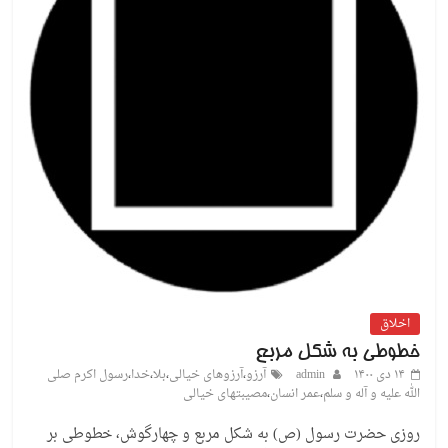
اخلاق
خطوطی به شکل مربع
۱۴ دی ۱۴۰۰
admin
آرزو
،
آرزوهای خیالی
،
بلا
،
خدا
،
رسول اکرم صلی
الله علیه و آله و سلم
،
عمر انسان
،
مصیبتهای خیالی
روزی حضرت رسول (ص) به شکل مربع و چهارگوش، خطوطی بر