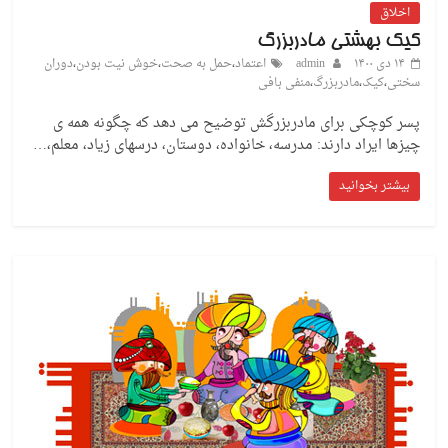
اخلاق
کیک بهشتی مادربزرگ
۱۴ دی ۱۴۰۰
admin
اعتماد
،
حمل به صحت
،
خوش نیت بودن
،
دوران
سختی
،
کیک
،
مادربزرگ
،
منفی بافی
پسر کوچکی برای مادربزرگش توضیح می دهد که چگونه همه ی
چیزها ایراد دارند: مدرسه، خانواده، دوستان، درسهای زیاد، معلم،…
بیشتر بخوانید