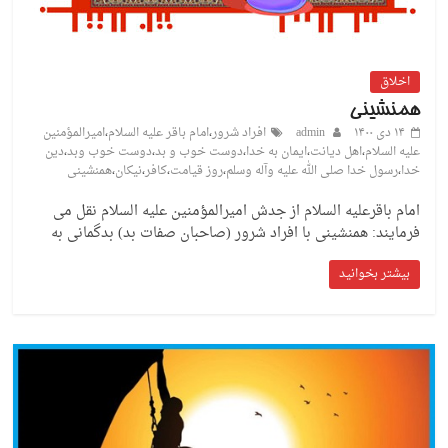
اخلاق
همنشینی
۱۴ دی ۱۴۰۰
admin
افراد شرور
،
امام باقر علیه السلام
،
امیرالمؤمنین
علیه السلام
،
اهل دیانت
،
ایمان به خدا
،
دوست خوب و بد
،
دوست خوب وبد
،
دین
خدا
،
رسول خدا صلی الله علیه وآله وسلم
،
روز قیامت
،
کافر
،
نیکان
،
همنشینی
امام باقرعلیه السلام از جدش امیرالمؤمنین علیه السلام نقل می
فرمایند: همنشینی با افراد شرور (صاحبان صفات بد) بدگمانی به
بیشتر بخوانید