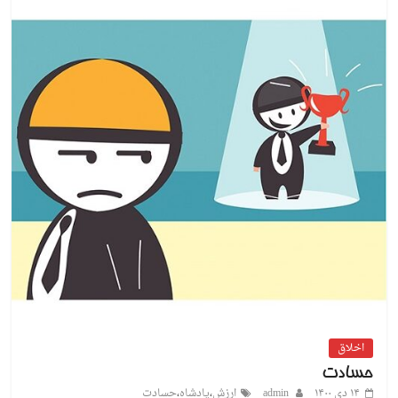
اخلاق
حسادت
۱۴ دی ۱۴۰۰
admin
ارزش
،
پادشاه
،
حسادت