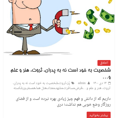
اخلاق
شخصیت به خود است نه به پدران، ثروت، هنر و علم
و…
۱۴ دی ۱۴۰۰
admin
پُز
،
ثروت
،
شخصیت به خود است نه به پدران،
ثروت، هنر و علم و…
،
قرض
،
مسافرت
،
مشهد
،
معتاد
،
هتل هما
،
همسفر
،
ورشکسته
داریم که از دانش و فهم چیز زیادی بهره نبرده است و از قضای
روزگار وضع خوبی هم نداشت؛ دری
بیشتر بخوانید