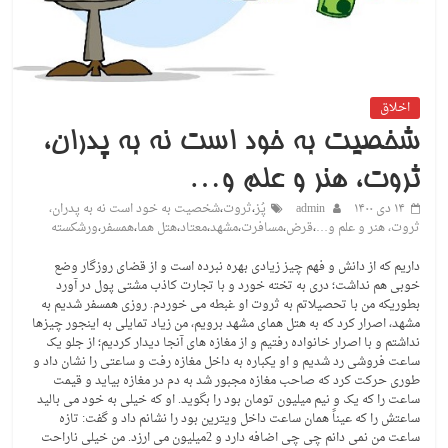
اخلاق
شخصیت به خود است نه به پدران،
ثروت، هنر و علم و…
۱۴ دی ۱۴۰۰
admin
پُز
،
ثروت
،
شخصیت به خود است نه به پدران،
ثروت، هنر و علم و…
،
قرض
،
مسافرت
،
مشهد
،
معتاد
،
هتل هما
،
همسفر
،
ورشکسته
داریم که از دانش و فهم چیز زیادی بهره نبرده است و از قضای روزگار وضع
خوبی هم نداشت؛ دری به تخته خورد و با تجارت کاذب مشتی پول در آورد
بطوریکه من با تحصیلاتم به ثروت او غبطه می خوردم. روزی همسفر شدیم به
مشهد، اصرار کرد که به هتل همای مشهد برویم، من زیاد تمایلی به اینجور چیزها
نداشتم و با اصرار خانواده رفتیم و از مغازه های آنجا دیدار کردیم؛ از جلو یک
ساعت فروشی رد شدیم و او یکباره به داخل مغازه رفت و ساعتی را نشان داد و
طوری حرکت کرد که صاحب مغازه مجبور شد به دم در مغازه بیاید و قیمت
ساعت را که یک و نیم میلیون تومان بود را بگوید. او که خیلی به خود می بالید
ساعتش را که عیناً همان ساعت داخل ویترین بود را نشانم داد و گفت: تازه
ساعت من نمی دانم چی چی اضافه دارد و 2میلیون می ارزد. من خیلی ناراحت