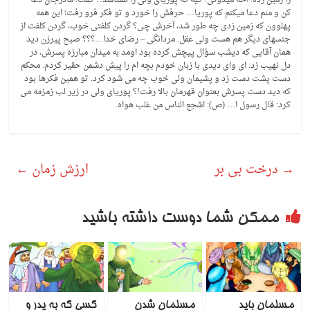
کن و منم دعا میکنم که پوریا… حرفش را خورد و تو فکر فرو رفت؛ این همه
پهلوون که زمین زدی چه طور شد، آخرش چی؟ گردن کلفتی خوب، گردن کلفت از
جنسهای دیگر هم هست ولی عقل. مردانگی – رضای خدا…؟؟؟ صبح پیرزن دید
همان آقایی که دیشب سؤال پیچش کرده بود اومد به میدان مبارزه پسرش، در
دل نهیب زد: ای وای دیدی با زبان خودم بچه ام را پیش دشمن حقیر کردم. محکم
دست پشت دست زد و پشیمان ولی خوب چه می شود کرد. تو همین فکرها بود
که دید دست پسرش بعنوان قهرمان بالا رفت!؟ پوریای ولی در زیر لب زمزمه می
کرد: قال رسول ا… (ص): اشجع الناس من غلب هواه.
→
درخت بی بر
ارزش زمان
←
ممکن شما دوست داشته باشید
مسلمان باید
مسلمان شدن
کسی که به پدر و