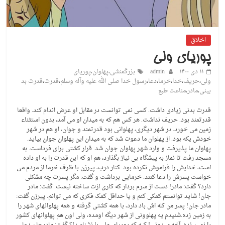
اخلاق
پوریای ولی
۱۱ دی ۱۴۰۰
admin
بزرگمنشی
،
پهلوان
،
پوریای
ولی
،
حریف
،
خدا
،
خرما
،
دعا
،
رسول خدا صلی الله علیه وآله وسلم
،
قدرت
،
قدرت بد
بینی
،
مادر
،
مناعت طبع
قدرت بدنی زیادی داشت. کسی نمی توانست در مقابل او عرض اندام کند. واقعا
قدرتمند بود. حریف نداشت. هر کس هم که به میدان او می آمد، بدون استثناء
زمین می خورد. در شهر دیگری، پهلوانی بود قدرتمند و جوان، او هم در شهر
خودش یکه بود. از پهلوان ما دعوت شد که به میدان این پهلوان جوان بیاید.
پهلوان ما پذیرفت و وارد شهر پهلوان جوان شد. قرار کشتی برای فرداست. به
مسجد رفت تا نماز به پیشگاه بی نیاز بگذارد، هم او که این قدرت را به او داده
است، خدایش را فراموش نکرده بود. کنار درب، پیرزن با ظرف خرما از مردم می
خواست پسرش را دعا کنند. خرمایی برداشت و گفت: مگر پسرت چه مشکلی
دارد؟ گفت: مادر! دست از سرم بردار که کاری ازت ساخته نیست. گفت: مادر
جان! شاید توانستم کمکی کنم و یا حداقل کمک فکری که می توانم. پیرزن گفت:
مادر جان! پسر من کله اش باد دارد، با همه کشتی گرفته و همه پهلوانهای شهر را
به زمین زده.شنیدم یه پهلوونی از شهر دیگه اومده، ولی اون هم پهلوانهای کشور
را زمین زده. آخه میدونی! کیه که پوریای ولی را نشناسد!؟ گفت: مادرجان دعا