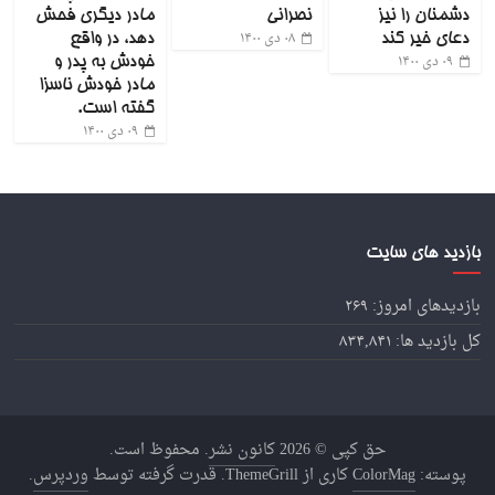
دشمنان را نیز
نصرانی
مادر دیگری فحش
۰۸ دی ۱۴۰۰
دعای خیر کند
دهد، در واقع
۰۹ دی ۱۴۰۰
خودش به پدر و
مادر خودش ناسزا
گفته است.
۰۹ دی ۱۴۰۰
بازدید های سایت
بازدیدهای امروز:
۲۶۹
کل بازدید ها:
۸۳۴,۸۴۱
حق کپی © 2026
کانون نشر
. محفوظ است.
پوسته:
ColorMag
کاری از ThemeGrill. قدرت گرفته توسط
وردپرس
.