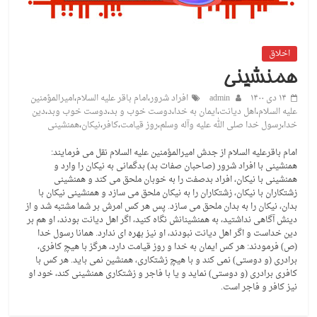
اخلاق
همنشینی
۱۴ دی ۱۴۰۰
admin
افراد شرور
،
امام باقر علیه السلام
،
امیرالمؤمنین
علیه السلام
،
اهل دیانت
،
ایمان به خدا
،
دوست خوب و بد
،
دوست خوب وبد
،
دین
خدا
،
رسول خدا صلی الله علیه وآله وسلم
،
روز قیامت
،
کافر
،
نیکان
،
همنشینی
امام باقرعلیه السلام از جدش امیرالمؤمنین علیه السلام نقل می فرمایند:
همنشینی با افراد شرور (صاحبان صفات بد) بدگمانی به نیکان را وارد و
همنشینی با نیکان، افراد بدصفت را به خوبان ملحق می کند و همنشینی
زشتکاران با نیکان، زشتکاران را به نیکان ملحق می سازد و همنشینی نیکان با
بدان، نیکان را به بدان ملحق می سازد. پس هر کس امرش بر شما مشتبه شد و از
دینش آگاهی نداشتید، به همنشینانش نگاه کنید، اگر اهل دیانت بودند، او هم بر
دین خداست و اگر اهل دیانت نبودند، او نیز بهره ای ندارد. همانا رسول خدا
(ص) فرمودند: هر کس ایمان به خدا و روز قیامت دارد، هرگز با هیچ کافری،
برادری (و دوستی) نمی کند و با هیچ زشتکاری، همنشین نمی باید. هر کس با
کافری برادری (و دوستی) نماید و یا با فاجر و زشتکاری همنشینی کند، خود او
نیز کافر و فاجر است.