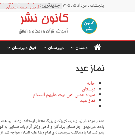
Ski
نمودار مقطع فوق دبیر
پنجشنبه, مرداد ۱۵, ۱۴۰۵
جدیدترین:
t
اردوی نیمه رمضان
conten
اردوی نیمه شعبان
کانون نشر
اردوی غدیر
اردوی محرم
آموزش قرآن و احکام و اخلاق
دبستان
دبیرستان
فوق دبیرستان
نماز عید
خانه
دبستان
سیره عملی اهل بیت علیهم السلام
نماز عید
همه‌ی مردم، از زن و مرد، کوچک و بزرگ منتظر ایستاده بودند. این همه
بام‌ها می‌دیدی. جز صدای پرندگان و گاهی وزش آرام باد، صدایی به گوش 
بخوانند. اما با مخالفت سرسختانه‌ی امام رضا علیه السلام مواجه شد. از 