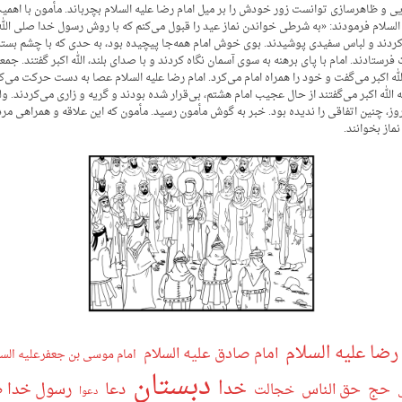
 و ظاهرسازی توانست زور خودش را بر میل امام رضا علیه السلام بچرباند. مأمون با اهمی
السلام فرمودند: «به شرطی خواندن نماز عید را قبول می‌کنم که با روش رسول خدا صلی الله و
ردند و لباس سفیدی پوشیدند. بوی خوش امام همه‌جا پیچیده بود، به حدی که با چشم بسته ه
ستادند. امام با پای برهنه به سوی آسمان نگاه کردند و با صدای بلند، الله اکبر گفتند. جم
لله اکبر می‌گفت و خود را همراه امام می‌کرد. امام رضا علیه السلام عصا به دست حرکت می‌ک
ی‌که الله اکبر می‌گفتند از حال عجیب امام هشتم، بی‌قرار شده بودند و گریه و زاری می‌کردند. 
 روز، چنین اتفاقی را ندیده بود. خبر به گوش مأمون رسید. مأمون که این علاقه و همراهی م
ماز بخوانند.
رضا علیه السلام
امام صادق علیه السلام
امام موسی بن جعفرعلیه السل
دبستان
خدا
دعا
رسول خدا صل
حج
حق الناس
خجالت
دعوا