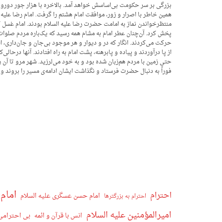
بزرگی بر سر حکومت بی‌اساسش خواهد آمد. بالاخره با هزار جور دورویی
همین خاطر با اصرار و زور، موافقت امام هشتم را گرفت. امام رضا علیه 
منتظرخواندن نماز به امامت حضرت رضا علیه السلام بودند. امام غسل ک
پخش کرد. آن‌چنان عطر امام به مشام همه رسید که یک‌باره مردم صلوات فر
حرکت می‌کردند. انگار که در و دیوار و هر موجود بی‌جان و جان‌داری، ا
از پا درآوردند و پیاده و پابرهنه، پشت امام به راه افتادند. آنها درحال
حتی زمین با مردم هم‌زبان شده بود و به خود می‌لرزید. شهر مرو تا آن
فوراً به دنبال حضرت فرستاد و نگذاشت ایشان ادامه‌ی مسیر را بروند و ن
امام 
احترام
امام حسن عسگری علیه السلام
احترام به بزرگترها
امیرالمؤمنین علیه السلام
انس با قرآن و ائمه
بی احترامی