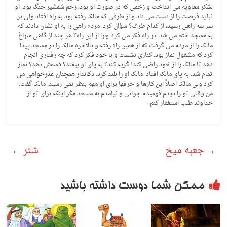
لشکر معاویه می انداخت و زخمی که در صورت او بود، زخم شمشیر جنگ بود. او
نباید فرصت را از دست می داد و از طرفی که مالک رفته بود به راه افتاد ولی بر
سر سه راهی رسید، از کدام طرف؟ سؤال کرد. مردم راهی را به او نشان دادند که
به مسجد ختم می شد. در راه فکر می کرد چرا از این راه؟ هر چند از گاهی سراغ
مالک را از مردم می گرفت که از همین راه رفته و بالاخره مالک را در مسجد پیدا
کرد که مشغول نماز بود. کناری نشست و با خود فکر کرد که چه رفتاری انجام
دهد تا مالک را از خود راضی کند! گریه کند؟ به پای او بیفتد؟ قسمش دهد؟ نماز
تمام شد. به پای مالک افتاد. مالک او را بلند کرد. دکاندار همچنان عذرخواهی می
کرد ولی مالک اصلاً این کارها و حرفها برای او مهم بنظر نمی رسید. مالک گفت:
من وقتی تو را دیدم فهمیدم جوانی و نیامدم به مسجد مگر اینکه برای تو از
خداوند طلب استغفار کنم.
→
جعبه میخ
شتر
←
ممکن شما دوست داشته باشید