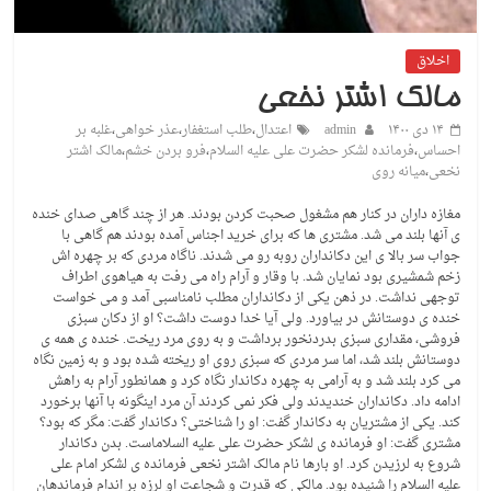
اخلاق
مالک اشتر نخعی
۱۴ دی ۱۴۰۰
admin
اعتدال
،
طلب استغفار
،
عذر خواهی
،
غلبه بر
احساس
،
فرمانده لشکر حضرت علی علیه السلام
،
فرو بردن خشم
،
مالک اشتر
نخعی
،
میانه روی
مغازه داران در کنار هم مشغول صحبت کردن بودند. هر از چند گاهی صدای خنده
ی آنها بلند می شد. مشتری ها که برای خرید اجناس آمده بودند هم گاهی با
جواب سر بالا ی این دکانداران روبه رو می شدند. ناگاه مردی که بر چهره اش
زخم شمشیری بود نمایان شد. با وقار و آرام راه می رفت به هیاهوی اطراف
توجهی نداشت. در ذهن یکی از دکانداران مطلب نامناسبی آمد و می خواست
خنده ی دوستانش در بیاورد. ولی آیا خدا دوست داشت؟ او از دکان سبزی
فروشی، مقداری سبزی بدردنخور برداشت و به روی مرد ریخت. خنده ی همه ی
دوستانش بلند شد، اما سر مردی که سبزی روی او ریخته شده بود و به زمین نگاه
می کرد بلند شد و به آرامی به چهره دکاندار نگاه کرد و همانطور آرام به راهش
ادامه داد. دکانداران خندیدند ولی فکر نمی کردند آن مرد اینگونه با آنها برخورد
کند. یکی از مشتریان به دکاندار گفت: او را شناختی؟ دکاندار گفت: مگر که بود؟
مشتری گفت: او فرمانده ی لشکر حضرت علی علیه السلاماست. بدن دکاندار
شروع به لرزیدن کرد. او بارها نام مالک اشتر نخعی فرمانده ی لشکر امام علی
علیه السلام را شنیده بود. مالکی که قدرت و شجاعت او لرزه بر اندام فرماندهان