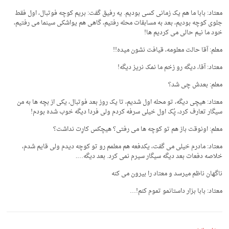
معتاد: بابا ما هم یک زمانی کسی بودیم. یه رفیق گفت: بریم کوچه فوتبال، اول فقط
جلوی کوچه بودیم، بعد به مسابقات محله رفتیم، گاهی هم یواشکی سینما می رفتیم،
خود ما نیم حالی می کردیم ها!
معلم: آقا حالت معلومه، قیافت نشون میده!!
معتاد: آقا، دیگه رو زخم ما نمک نریز دیگه!
معلم: بعدش چی شد؟
معتاد: هیچی دیگه، تو محله اول شدیم، تا یک روز بعد فوتبال، یکی از بچه ها به من
سیگار تعارف کرد، پُک اول خیلی سرفه کردم ولی فردا دیگه خوب شده بودم!
معلم: اونوقت باز هم تو کوچه ها می رفتی؟ هیچکس کارِت نداشت؟
معتاد: مادرم خیلی می گفت، یکدفعه هم معلمم رو تو کوچه دیدم ولی قایم شدم،
خلاصه دفعات بعد دیگه سیگار سیرم نمی کرد. بعد دیگه….
ناگهان ناظم میرسد و معتاد را بیرون می کنه
معتاد: بابا بزار داستانمو تموم کنم!…