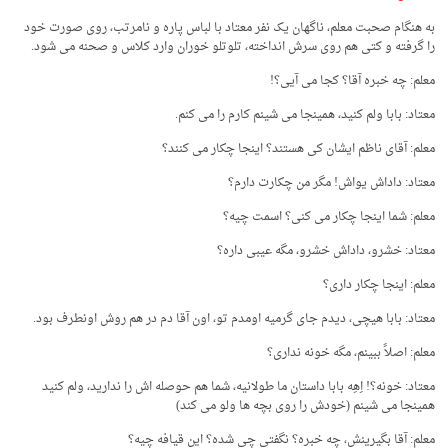
به هنگام صحبت معلم، ناگهان یک نفر معتاد با لباس پاره و نامرتب، روی صورت خود
را گرفته و کتی هم روی سرش انداخته، تلوتلو خوران وارد کلاس و صحنه می شود.
معلم: چه خبره آقا؟ کجا می آیی؟!
معتاد: بابا ولم کنید، همینجا می شینم کارم را می کنم.
معلم: آقای ناظم ایشان کی هستند؟ اینجا چکار می کنند؟
معتاد: داداش یواش! مگر من چکارت دارم؟
معلم: شما اینجا چکار می کنی؟ اسمت چیه؟
معتاد: خشرو، داداش خشرو، مگه عیبی داره؟
معلم: اینجا چکار داری؟
معتاد: بابا هیچی، دیدم جای گرمیه اومدم تو، اون آقا دم در هم روش اونطرف بود.
معلم: اصلاً ببینم، مگه خونه نداری؟
معتاد: خونه؟! اِهِه بابا داستان ما طولانیه، شما هم حوصله اش را ندارید، ولم کنید
همینجا می شینم (خودش را روی بچه ها ولو می کند)
معلم: آقا بگیرینش، چه خبره؟ نگفتی چی شده؟ این قیافه چیه؟