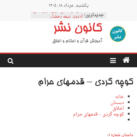
Ski
یکشنبه, مرداد ۱۸, ۱۴۰۵
t
نمودار مقطع فوق دبیرستان
conten
جدیدترین:
اردوی نیمه رمضان
اردوی نیمه شعبان
کانون نشر
اردوی غدیر
اردوی محرم
آموزش قرآن و احکام و اخلاق
کوچه گردی – قدمهای حرام
خانه
دبستان
اخلاق
کوچه گردی – قدمهای حرام
داستان شماره ۱
: