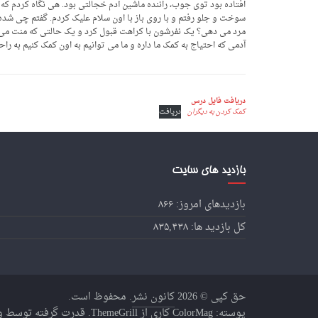
افتاده بود توی جوب، راننده ماشین آدم خجالتی بود. هی نگاه کردم که
سوخت و جلو رفتم و با روی باز با اون سلام علیک کردم. گفتم چی شده؟
مرد می دهی؟ یک نفرشون با کراهت قبول کرد و یک حالتی که منت می خوا
آدمی که احتیاج به کمک ما داره و ما می توانیم به اون کمک کنیم به را
دریافت فایل درس
کمک کردن به دیگران
دریافت
بازدید های سایت
بازدیدهای امروز:
۸۶۶
کل بازدید ها:
۸۳۵,۴۳۸
حق کپی © 2026
کانون نشر
. محفوظ است.
پوسته:
ColorMag
کاری از ThemeGrill. قدرت گرفته توسط
و