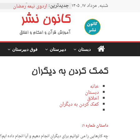
نمودار مقطع فوق دبیرستا
Ski
شنبه, مرداد ۱۷, ۱۴۰۵
جدیدترین:
اردوی نیمه رمضان
t
اردوی نیمه شعبان
conten
کانون نشر
اردوی غدیر
اردوی محرم
آموزش قرآن و احکام و اخلاق
دبستان
دبیرستان
فوق دبیرستان
کمک کردن به دیگران
خانه
دبستان
اخلاق
کمک کردن به دیگران
داستان شماره ۱
:
چه کارهایی را می توانیم برای دیگران انجام دهیم و آیا انجام داده ا