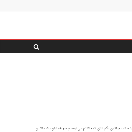
ز جالب براتون بگم. الان که داشتم می اومدم سر خیابان یک ماشین