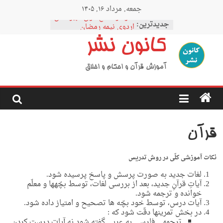
Ski
جمعه, مرداد ۱۶, ۱۴۰۵
t
نمودار مقطع فوق دبیرستان
conten
جدیدترین:
اردوی نیمه رمضان
اردوی نیمه شعبان
کانون نشر
اردوی غدیر
اردوی محرم
آموزش قرآن و احکام و اخلاق
قرآن
نکات آموزشی کلّی در روش تدریس
لغات جدید به صورت پرسش و پاسخ پرسیده شود.
آیاتِ قرآنِ جدید، بعد از بررسی لغات، توسط بچّه­ها و معلّم
خوانده و ترجمه شود.
آیات درس، توسط خود بچّه ها تصحیح و امتیاز داده شود.
در بخش تمرین­ها دقّت شود که :
ترجمه­ی فارسی به عربی گفته شود نه آیات درست کردن.