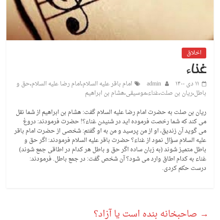
اخلاق
غناء
۱۱ دی ۱۴۰۰
admin
امام باقر علیه السلام
،
امام رضا علیه السلام
،
حق و
باطل
،
ریان بن صلت
،
غناء
،
موسیقی
،
هشام بن ابراهیم
ریان بن صلت به حضرت امام رضا علیه السلام گفت: هشام بن ابراهیم از شما نقل
می کند که شما رخصت فرموده اید در شنیدن غناء؟! حضرت فرمودند: دروغ
می گوید آن زندیق، او از من پرسید و من به او گفتم: شخصی از حضرت امام باقر
علیه السلام سؤال نمود از غناء؟ حضرت باقر علیه السلام فرمودند: اگر حق و
باطل متمیز شوند (به زبان ساده اگر حق و باطل هر کدام در اطاقی جمع شوند)
غناء به کدام اطاق وارد می شود؟ آن شخص گفت: در جمع باطل. فرمودند:
درست حکم کردی.
→
صاحبخانه بنده است یا آزاد؟