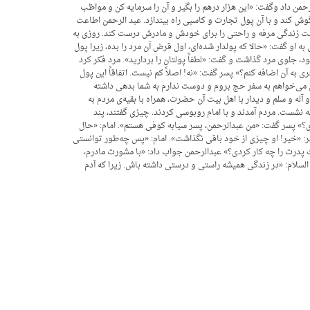
حمن داد وگفت: «این هزار درهم را بگیر و آن را سرمایه کن و مواظب
ش کند و با آن پول تجارت و کاسبی راه بیندازد. عبد الرحمن اطاعت
نست زندگی مرفه و راحتی را برای خودش و مادرش درست کند. روزی به
او گفت: «حالا که پولدار شده‌ای، اول قرض آن مرد را بده، زیرا پول
 جلوی مرد گذاشت و گفت: «لطفاً پولتان را بردارید». مرد فکر کرد
 به آن اضافه کنم؟» پسر گفت: «نه! اصلاً کم نیست. اتفاقاً این پول
 چون می‌خواهم به سفر حج بروم و دوست ندارم به شما بدهی داشته
له و سلم و دیدار با اهل بیت آن حضرت، همراه با بقیه‌ی مردم به
 نشست. مردم آمدند و با امام روبوسی کردند. چیزی گفتند، پند
ی؟» پسر گفت: «من عبدالرحمن، پسر سیابه کوفی هستم». امام: «حال
ر: «خیر! او چیزی از خود باقی نگذاشت». امام: «پس چه‌طور توانستی
 پدرت را چه کار کردی؟» عبدالرحمن جواب داد: «با مشورت مادرم،
السلام: «در زندگی همیشه راستی و درستی داشته باش. زیرا که آدم