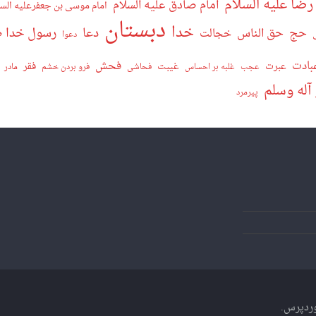
رضا علیه السلام
امام صادق علیه السلام
امام موسی بن جعفرعلیه السل
دبستان
خدا
دعا
رسول خدا صل
حج
حق الناس
خجالت
دعوا
بادت
فحش
عبرت
غیبت
فقر
عجب
غلبه بر احساس
فحاشی
فرو بردن خشم
مادر
 آله وسلم
پیرمرد
ردپرس
.