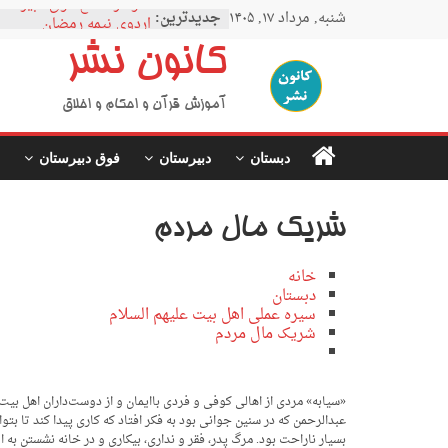
Ski
نمودار مقطع فوق دبیرستا
شنبه, مرداد ۱۷, ۱۴۰۵
جدیدترین:
t
اردوی نیمه رمضان
conten
اردوی نیمه شعبان
کانون نشر
اردوی غدیر
اردوی محرم
آموزش قرآن و احکام و اخلاق
دبستان
دبیرستان
فوق دبیرستان
شریک مال مردم
خانه
دبستان
سیره عملی اهل بیت علیهم السلام
شریک مال مردم
«سیابه» مردی از اهالی کوفی و فردی باایمان و از دوست‌داران اهل بیت ر
عبدالرحمن که در سنین جوانی بود به فکر افتاد که کاری پیدا کند تا بتو
بسیار ناراحت بود. مرگ پدر، فقر و نداری، بیکاری و در خانه نشستن به او