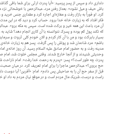
دلداری داد و سپس از پسر پرسید: «آیا پدرت ارثی برای شما باقی گذاشته
باش حیف و میل نشود». بعداز رفتن مرد، عبدالرحمن با خوشحالی نزد ما
کرد. او فوراً به بازار رفت و مغازه‌ای اجاره کرد و مقداری جنس خر
فکر افتاد که به زیارت خانه خدا برود. حساب کرد و دید که در این مدت
آن مرد باعث این همه خیر و برکت شده است. سپس به مکه برو». عبدالرح
که نکند پول کم بوده و پسرک نتوانسته با آن کاری انجام دهد؟ شاید به ه
بسیار بابرکت بود و من با آن کار کردم و الان خودم کلی ثروت و سرمایه
باشم». مرد شادمان شد و پولش را پس گرفت. پسر هم به زیارت خانه‌ی خد
مدینه رفت و به حضور امام صادق علیه السلام رسید. آن روز خانه‌ی اما
وحدیثی شنیدند و از آنجا خارج شدند. وقتی مجلس خلوت شد، امام صادق
پدرت چه طور است؟» پسر: «پدرم به رحمت خدا رفت». امام ناراحت شدند
حج بروی؟» عبدالرحمن ماجرا را برای امام تعریف کرد. در میان صحبت‌
قبل از سفر حج آن را به صاحبش پس دادم». امام: «آفرین! آیا دوست دار
راست و درست، شریک مال مردم است و در موقع نیاز، مردم به داد او خ