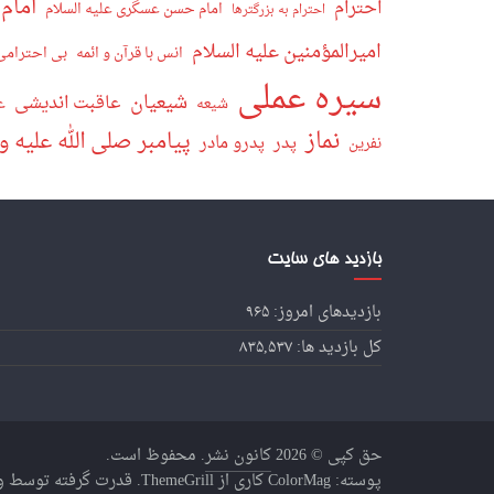
امام 
احترام
امام حسن عسگری علیه السلام
احترام به بزرگترها
امیرالمؤمنین علیه السلام
انس با قرآن و ائمه
بی احترامی
سیره عملی
شیعیان
عاقبت اندیشی
ع
شیعه
نماز
پیامبر صلی الله علیه و
پدر
پدرو مادر
نفرین
بازدید های سایت
بازدیدهای امروز:
۹۶۵
کل بازدید ها:
۸۳۵,۵۳۷
حق کپی © 2026
کانون نشر
. محفوظ است.
پوسته:
ColorMag
کاری از ThemeGrill. قدرت گرفته توسط
و