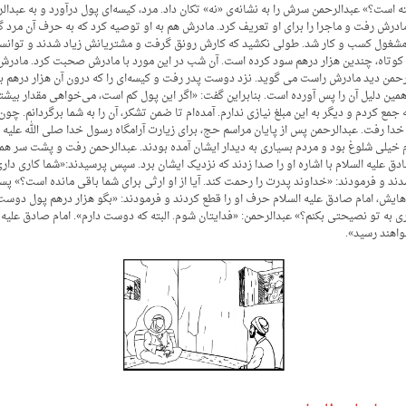
 است؟» عبدالرحمن سرش را به نشانه‌ی «نه» تکان داد. مرد، کیسه‌ای پول درآورد و به عبدالر
درش رفت و ماجرا را برای او تعریف کرد. مادرش هم به او توصیه کرد که به حرف آن مرد گو
ید و مشغول کسب و کار شد. طولی نکشید که کارش رونق گرفت و مشتریانش زیاد شدند و توا
 کوتاه، چندین هزار درهم سود کرده است. آن شب در این مورد با مادرش صحبت کرد. مادرش به 
من دید مادرش راست می گوید. نزد دوست پدر رفت و کیسه‌ای را که درون آن هزار درهم بود،
مین دلیل آن را پس آورده است. بنابراین گفت: «اگر این پول کم است، می‌خواهی مقدار بیشتری
 جمع کردم و دیگر به این مبلغ نیازی ندارم. آمده‌ام تا ضمن تشکر، آن را به شما برگردانم.
ا رفت. عبدالرحمن پس از پایان مراسم حج، برای زیارت آرامگاه رسول خدا صلی الله علیه و آ
م خیلی شلوغ بود و مردم بسیاری به دیدار ایشان آمده بودند. عبدالرحمن رفت و پشت سر همه
 علیه السلام با اشاره او را صدا زدند که نزدیک ایشان برد. سپس پرسیدند:«شما کاری دار
 و فرمودند: «خداوند پدرت را رحمت کند. آیا از او ارثی برای شما باقی مانده است؟» پس
هایش، امام صادق علیه السلام حرف او را قطع کردند و فرمودند: «بگو هزار درهم پول دوست
ی به تو نصیحتی بکنم؟» عبدالرحمن: «فدایتان شوم. البته که دوست دارم». امام صادق علیه 
واهند رسید».