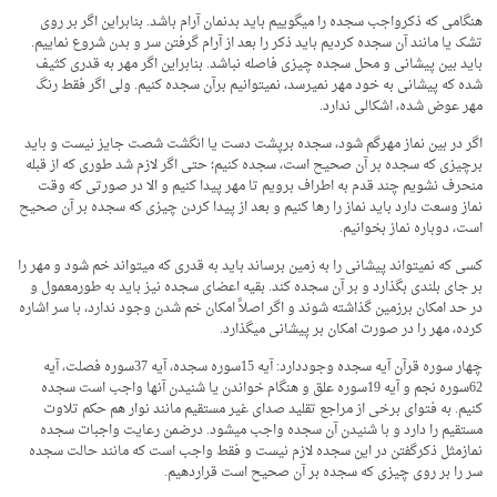
هنگامی که ذکرواجب سجده را می­گوییم باید بدنمان آرام باشد. بنابراین اگر بر روی
تشک یا مانند آن سجده کردیم باید ذکر را بعد از آرام گرفتن سر و بدن شروع نماییم.
باید بین پیشانی و محل سجده چیزی فاصله نباشد. بنابراین اگر مهر به قدری کثیف
شده که پیشانی به خود مهر نمی­رسد، نمی­توانیم برآن سجده کنیم. ولی اگر فقط رنگ
مهر عوض شده، اشکالی ندارد.
اگر در بین نماز مهرگم شود، سجده برپشت دست یا انگشت شصت جایز نیست و باید
برچیزی که سجده بر آن صحیح است، سجده کنیم؛ حتی اگر لازم شد طوری که از قبله
منحرف نشویم چند قدم به اطراف برویم تا مهر پیدا کنیم و الا در صورتی که وقت
نماز وسعت دارد باید نماز را رها کنیم و بعد از پیدا کردن چیزی که سجده بر آن صحیح
است، دوباره نماز بخوانیم.
کسی که نمی­تواند پیشانی را به زمین برساند باید به قدری که می­تواند خم شود و مهر را
بر جای بلندی بگذارد و بر آن سجده کند. بقیه اعضای سجده نیز باید به طورمعمول و
در حد امکان برزمین گذاشته شوند و اگر اصلاً امکان خم شدن وجود ندارد، با سر اشاره
کرده، مهر را در صورت امکان بر پیشانی می­گذارد.
چهار سوره قرآن آیه سجده وجوددارد: آیه 15سوره سجده، آیه 37سوره فصلت، آیه
62سوره نجم و آیه 19سوره علق و هنگام خواندن یا شنیدن آن­ها واجب است سجده
کنیم. به فتوای برخی از مراجع تقلید صدای غیر مستقیم مانند نوار هم حکم تلاوت
مستقیم را دارد و با شنیدن آن سجده واجب می­شود. درضمن رعایت واجبات سجده
نمازمثل ذکرگفتن در این سجده لازم نیست و فقط واجب است که مانند حالت سجده
سر را بر روی چیزی که سجده بر آن صحیح است قراردهیم.