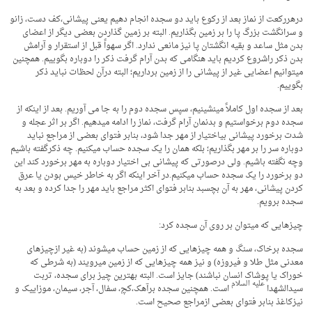
درهررکعت از نماز بعد از رکوع باید دو سجده انجام دهیم یعنی پیشانی،کف دست، زانو
و سرانگشت بزرگ پا را بر زمین بگذاریم. البته بر زمین گذاردن بعضی دیگر از اعضای
بدن مثل ساعد و بقیه انگشتان پا نیز مانعی ندارد. اگر سهواً قبل از استقرار و آرامش
بدن ذکر راشروع کردیم باید هنگامی که بدن آرام گرفت ذکر را دوباره بگوییم. همچنین
می­توانیم اعضایی غیر از پیشانی را از زمین برداریم؛ البته درآن لحظات نباید ذکر
بگوییم.
بعد از سجده اول کاملاً می­نشینیم، سپس سجده دوم را به جا می­ آوریم. بعد از اینکه از
سجده دوم برخواستیم و بدنمان آرام گرفت، نماز را ادامه می­دهیم. اگر بر اثر عجله و
شدت برخورد پیشانی بی­اختیار از مهر جدا شود، بنابر فتوای بعضی از مراجع نباید
دوباره سر را بر مهر بگذاریم؛ بلکه همان را یک سجده حساب می­کنیم. چه ذکرگفته باشیم
وچه نگفته باشیم. ولی درصورتی که پیشانی بی­ اختیار دوباره به مهر برخورد کند این
دو برخورد را یک سجده حساب می­کنیم.در آخر اینکه اگر به خاطر خیس بودن یا عرق
کردن پیشانی، مهر به آن بچسبد بنابر فتوای اکثر مراجع باید مهر را جدا کرده و بعد به
سجده برویم.
چیزهایی که می­توان بر روی آن سجده کرد:
سجده برخاک، سنگ و همه چیزهایی که از زمین حساب می­شوند (به غیر ازچیزهای
معدنی مثل طلا و فیروزه) و نیز همه چیزهایی که از زمین می­رویند (به شرطی که
خوراک یا پوشاک انسان نباشند) جایز است. البته بهترین چیز برای سجده، تربت
علیه
السلام
سیدالشهدا
است. همچنین سجده برآهک،کچ، سفال، آجر، سیمان، موزاییک و
نیزکاغذ بنابر فتوای بعضی ازمراجع صحیح است.