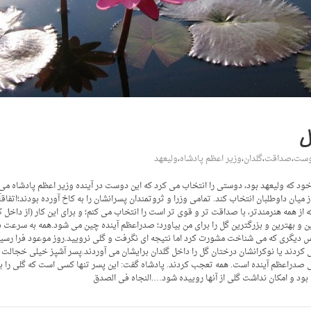
ل
ست
،
صداقت
،
گلدان
،
وزیر اعظم پادشاه
،
ولیعهد
سر خود که ولیعهد بود، دوستی را انتخاب می کرد که این دوست در آینده وزیر اعظم پادشاه می
میان داوطلبان انتخاب کند. تمامی وزرا و ثروتمندان پسرانشان را به کاخ آورده بودند؛اتفاق
از همه هنرمندتر، با صداقت تر و قوی تر است را انتخاب می کنم؛ و برای این کار (از داخل 
 تا 6 ماه دیگر، هر کسی که زیباترین و بهترین و بزرگترین گل را برای من بیاورد؛ صدراعظم آینده چین می شود
س دیگری که می شناخت مشورت کرد اما نتیجه ای نگرفت و گلی نرویید.روز موعود فرا رسید. پ
 می کردند یا نوکرانشان درختان گل را داخل گلدان برایشان می آوردند.پسر آشپز خیلی خجال
ی صدراعظم آینده است. همه تعجب کردند. پادشاه گفت: این پسر تنها کسی است که گلی را به 
 بود و امکان نداشت گلی از آنها روییده شود….النجاه فی الصدق