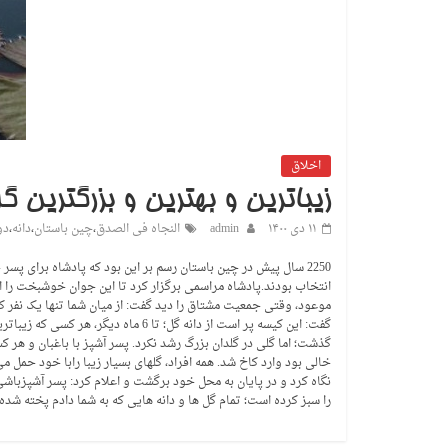
اخلاق
زیباترین و بهترین و بزرگترین گ
۱۱ دی ۱۴۰۰
admin
النجاه فی الصدق
،
چین باستان
،
دانه
،
دو
2250 سال پیش در چین باستان رسم بر این بود که پادشاه برای پ
انتخاب بودند.پادشاه مراسمی برگزار کرد تا این جوان خوشبخت را از 
موعود، وقتی جمعیت مشتاق را دید گفت: از میان شما تنها یک نفر که 
گفت: این کیسه پر است از دانه گل؛
گذشت؛ اما گلی در گلدان بزرگ رشد نکرد. پسر آشپز با باغبان و هر ک
خالی بود وارد کاخ شد. همه افراد، گلهای بسیار زیبا رابا خود حمل
نگاه کرد و در پایان به محل خود برگشت و اعلام کرد: پسر آشپزباش
را سبز کرده است؛ تمام گل ها و دانه هایی که به شما دادم پخته شده