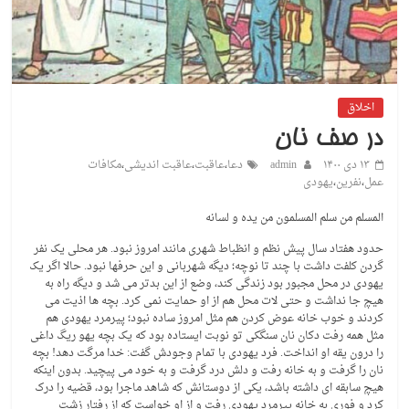
اخلاق
در صف نان
۱۳ دی ۱۴۰۰
admin
دعا
،
عاقبت
،
عاقبت اندیشی
،
مکافات
عمل
،
نفرین
،
یهودی
المسلم من سلم المسلمون من یده و لسانه
حدود هفتاد سال پیش نظم و انظباط شهری مانند امروز نبود. هر محلی یک نفر
گردن کلفت داشت با چند تا نوچه؛ دیگه شهربانی و این حرفها نبود. حالا اگر یک
یهودی در محل مجبور بود زندگی کند، وضع از این بدتر می شد و دیگه راه به
هیچ جا نداشت و حتی لات محل هم از او حمایت نمی کرد. بچه ها اذیت می
کردند و خوب خانه عوض کردن هم مثل امروز ساده نبود؛ پیرمرد یهودی هم
مثل همه رفت دکان نان سنگکی تو نوبت ایستاده بود که یک بچه یهو ریگ داغی
را درون یقه او انداخت. فرد یهودی با تمام وجودش گفت: خدا مرگت دهد! بچه
نان را گرفت و به خانه رفت و دلش درد گرفت و به خود می پیچید. بدون اینکه
هیچ سابقه ای داشته باشد، یکی از دوستانش که شاهد ماجرا بود، قضیه را درک
کرد و فوری به خانه پیرمرد یهودی رفت و از او خواست که از رفتار زشت