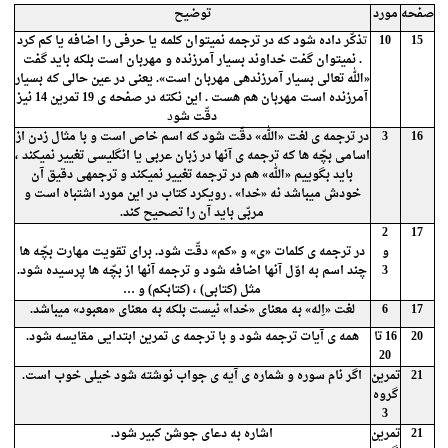
صفحه
مورد
توضیح
15
10
ت
ذکّر داده شود که در ترجمه نمی­توان کلمه یا حرفی را اضافه یا کم کرد
. نمی­توان گفت خداوند بسیار آمرزنده و مهربان است بلکه باید گفت
«الله تعالی بسیار آمرزنده­ی مهربان است». یعنی در عین حالی که بسیار
آمرزنده است مهربان هم هست . این نکته در صفحه ی 19 تمرین 14 نیز
دقّت شو
د
16
3
در ترجمه ی لغت «الله» دقّت شود که اسم خاص است و با مثال زدن از
اسامی بچّه­ ها که ترجمه ی آن­ها در زبان عربی یا انگلیسی تغییر نمی­کند ،
باید بگوییم «الله» هم در ترجمه تغییر نمی­کند و ترجمه­ی دقیق آن
خودش می­باشد نه «خدا» . رویکرد کتاب در این مورد اشتباه است و
مربّی باید آن را تصحیح کند.
2
17
و
در ترجمه ی کلمات «ی» و «کم» دقّت شود. برای تقویت مهارت بچّه ­ها
3
چند اسم به اوّل آن­ها اضافه شود و ترجمه آن­ها از بچّه ها پرسیده شود.
مثل (کتابی) ، (کتابکم) و …
17
6
لغت «اِله» به معنای «خدا» نیست بلکه به معنای «معبود» می­باشد.
20
16 تا
همه­ ی آیات ترجمه شود و با ترجمه ­ی تمرین ابتدایی مقایسه شود.
20
21
تمرین
اگر نام سوره و شماره ی آیه ی جواب نوشته شود خیلی خوب است.
گروه
3
21
تمرین
اشاره به دعای جوشن کبیر شود.