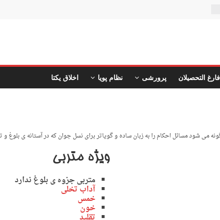
ن
فارغ التحصیلان
پرورشی
نظام پویا
اخلاق یکتا
ونه می شود مسائل احکام را به زبان ساده و گویاتر برای نسل جوان که در آستانه ی بلوغ و 
ویژه متربی
متربی جزوه ی بلوغ ندارد
آداب تخلی
خمس
خون
تقلید