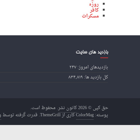
روزه
کافر
مسکرات
بازدید های سایت
بازدیدهای امروز:
۲۴۷
کل بازدید ها:
۸۳۴,۸۱۹
حق کپی © 2026
کانون نشر
. محفوظ است.
پوسته:
ColorMag
کاری از ThemeGrill. قدرت گرفته توسط
و