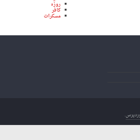
روزه
کافر
مسکرات
ردپرس
.