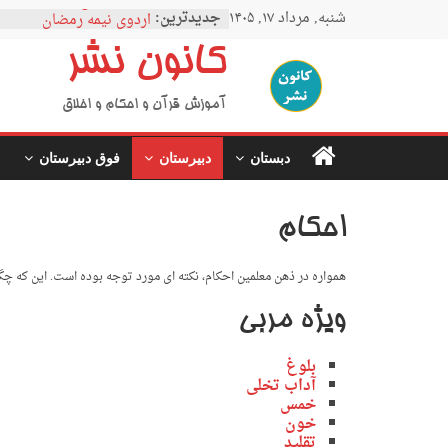
نمودار مقطع فوق دبیرستا
Ski
شنبه, مرداد ۱۷, ۱۴۰۵
جدیدترین:
اردوی نیمه رمضان
t
اردوی نیمه شعبان
conten
کانون نشر
اردوی غدیر
اردوی محرم
آموزش قرآن و احکام و اخلاق
دبستان
دبیرستان
فوق دبیرستان
احکام
همواره در ذهن معلمین احکام، نکته ای مورد توجه بوده است. این که چگ
ویژه مربی
بلوغ
آداب تخلی
خمس
خون
تقلید