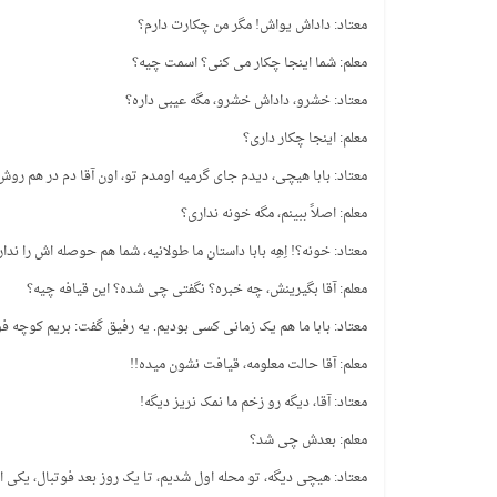
معتاد: داداش یواش! مگر من چکارت دارم؟
معلم: شما اینجا چکار می کنی؟ اسمت چیه؟
معتاد: خشرو، داداش خشرو، مگه عیبی داره؟
معلم: اینجا چکار داری؟
معتاد: بابا هیچی، دیدم جای گرمیه اومدم تو، اون آقا دم در هم رو
معلم: اصلاً ببینم، مگه خونه نداری؟
معتاد: خونه؟! اِهِه بابا داستان ما طولانیه، شما هم حوصله اش را ن
معلم: آقا بگیرینش، چه خبره؟ نگفتی چی شده؟ این قیافه چیه؟
معتاد: بابا ما هم یک زمانی کسی بودیم. یه رفیق گفت: بریم کوچه ف
معلم: آقا حالت معلومه، قیافت نشون میده!!
معتاد: آقا، دیگه رو زخم ما نمک نریز دیگه!
معلم: بعدش چی شد؟
معتاد: هیچی دیگه، تو محله اول شدیم، تا یک روز بعد فوتبال، یکی 