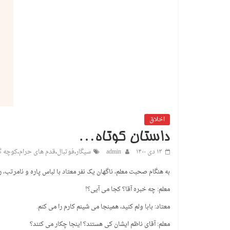
اخلاق
داستان کوتاه…
۱۳ دی ۱۴۰۰
admin
سیگار
،
فوتبال
،
قدم های حرام
،
کوچه گ
به هنگام صحبت معلم، ناگهان یک نفر معتاد با لباس پاره و نامرت
معلم: چه خبره آقا؟ کجا می آیی؟!
معتاد: بابا ولم کنید، همینجا می شینم کارم را می کنم.
معلم: آقای ناظم ایشان کی هستند؟ اینجا چکار می کنند؟