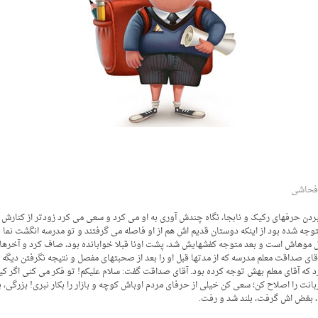
فحاشی
حرفهای رکیک و نابجا، نگاه چندش آوری به او می کرد و سعی می کرد زودتر از کنارش عبور ک
توجه شده بود از اینکه دوستان قدیم اش هم از او فاصله می گرفتند و تو مدرسه انگشت نما ب
ل موهاش است و بعد متوجه کفشهایش شد، پشت اونا قبلا خوابانده بود، صاف کرد و آخرها
ای صداقت معلم مدرسه که از مدتها قبل او را بعد از صحبتهای مفصل و نتیجه نگرفتن دیگه و
 آقای معلم بهش توجه کرده بود. آقای صداقت گفت: سلام علیکم! تو فکر می کنی اگر کیسه ز
نت را اصلاح کن؛ سعی کن خیلی از حرفای مردم اوباش کوچه و بازار را بکار نبری! بزرگی، ب
، بغض اش گرفت، بلند شد و رفت.