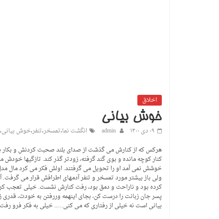
اخلاق
خوش بیانی
۰۹ دی ۱۴۰۰
admin
انگشت نما
،
تمسخر
،
تنفر
،
خوش بیانی
،
هرکس که از کنارش می گذشت از صدای بلند صحبت کردنش و بکار بردن 
کنار کوچه مانده و بوی گند گرفته، زودتر گذر کند. تازگیها خودش م
خوشش نمی آمد او را تحویل می گرفتند. اولش فکر می کرد مال مد
ولی باز بیشتر مورد تمسخر و تنفر آدمهای اطرافش قرار می گرفت. آق
کرده بود و ناراحت و دمق بود، رفت کنارش نشست. خیلی تعجب کرد که
پسر جان زبانت را درست کن، بجای اینهمه وررفتن به خودت، قدری زبا
بیانی است نه خیلی از رفتاری که می کنی….. خیلی به فکر فرو رفت