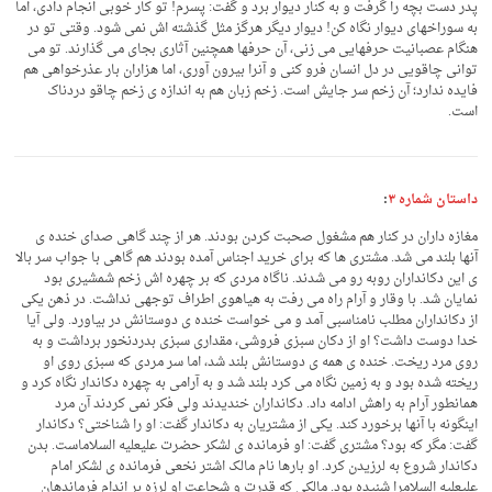
پدر دست بچه را گرفت و به کنار دیوار برد و گفت: پسرم! تو کار خوبی انجام دادی، اما
به سوراخهای دیوار نگاه کن! دیوار دیگر هرگز مثل گذشته اش نمی شود. وقتی تو در
هنگام عصبانیت حرفهایی می زنی، آن حرفها همچنین آثاری بجای می گذارند. تو می
توانی چاقویی در دل انسان فرو کنی و آنرا بیرون آوری، اما هزاران بار عذرخواهی هم
فایده ندارد؛ آن زخم سر جایش است. زخم زبان هم به اندازه ی زخم چاقو دردناک
است.
داستان شماره ۳
:
مغازه داران در کنار هم مشغول صحبت کردن بودند. هر از چند گاهی صدای خنده ی
آنها بلند می شد. مشتری ها که برای خرید اجناس آمده بودند هم گاهی با جواب سر بالا
ی این دکانداران روبه رو می شدند. ناگاه مردی که بر چهره اش زخم شمشیری بود
نمایان شد. با وقار و آرام راه می رفت به هیاهوی اطراف توجهی نداشت. در ذهن یکی
از دکانداران مطلب نامناسبی آمد و می خواست خنده ی دوستانش در بیاورد. ولی آیا
خدا دوست داشت؟ او از دکان سبزی فروشی، مقداری سبزی بدردنخور برداشت و به
روی مرد ریخت. خنده ی همه ی دوستانش بلند شد، اما سر مردی که سبزی روی او
ریخته شده بود و به زمین نگاه می کرد بلند شد و به آرامی به چهره دکاندار نگاه کرد و
همانطور آرام به راهش ادامه داد. دکانداران خندیدند ولی فکر نمی کردند آن مرد
اینگونه با آنها برخورد کند. یکی از مشتریان به دکاندار گفت: او را شناختی؟ دکاندار
گفت: مگر که بود؟ مشتری گفت: او فرمانده ی لشکر حضرت علیعلیه السلاماست. بدن
دکاندار شروع به لرزیدن کرد. او بارها نام مالک اشتر نخعی فرمانده ی لشکر امام
علیعلیه السلامرا شنیده بود. مالکی که قدرت و شجاعت او لرزه بر اندام فرماندهان