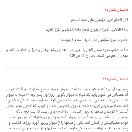
داستان شماره ۱
:
قال الامام امیرالمؤمنین علی علیه السلام:
شِدَّهُ الغََضَبِ تُغَیِّرُالمَنطِق وَ تَقطَع مادَّهُ الحُجَّهِ وَ تُفَرِّقُ الفَهمَ
حضرت امیرالمؤمنین علی علیه السلام فرمودند:
شدّت خشم، نحوه سخن گفتن را تغییر می دهد و ریشه برهان و دلیل را قطع می کند و
فهم را از هم می گسلد. بحار ج 71 ص 428
داستان شماره ۲
:
پسر بچه ای بود که اخلاق خوبی نداشت، پدرش جعبه ای میخ به او داد و گفت: هر بار
که عصبانی می شوی باید یک میخ به دیوار بکوبی. روز اول پسر بچه 37 میخ به دیوار
کوبید. طی چند هفته ی بعد، همان طور که یاد می گرفت چگونه عصبانیتش را کنترل
کند، تعداد میخهای کوبیده شده به دیوار کمتر می شد. او فهمید که کنترل عصبانیتش
آسانتر از کوبیدن میخها بر دیوار است…. بالاخره روزی رسید که پسر بچه دیگر
عصبانی نمی شد. او این مسأله را به پدرش گفت و پدر نیز پیشنهاد داد هر روز که می
تواند عصبانیتش را کنترل کند، یکی از میخها را از دیوار بیرون آورد. روزها گذشت و
پسر بچه بالاخره توانست به پدرش بگوید که تمام میخها را از دیوار بیرون آورده است.