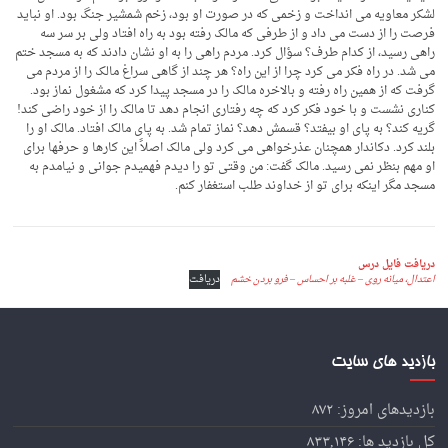
لشکر معاویه می انداخت و زخمی که در صورت او بود، زخم شمشیر جنگ بود. او نباید
فرصت را از دست می داد و از طرفی که مالک رفته بود به راه افتاد ولی بر سر سه
راهی رسید، از کدام طرف؟ سؤال کرد. مردم راهی را به او نشان دادند که به مسجد ختم
می شد. در راه فکر می کرد چرا از این راه؟ هر چند از گاهی سراغ مالک را از مردم می
گرفت که از همین راه رفته و بالاخره مالک را در مسجد پیدا کرد که مشغول نماز بود.
کناری نشست و با خود فکر کرد که چه رفتاری انجام دهد تا مالک را از خود راضی کند!
گریه کند؟ به پای او بیفتد؟ قسمش دهد؟ نماز تمام شد. به پای مالک افتاد. مالک او را
بلند کرد. دکاندار همچنان عذرخواهی می کرد ولی مالک اصلاً این کارها و حرفها برای
او مهم بنظر نمی رسید. مالک گفت: من وقتی تو را دیدم فهمیدم جوانی و نیامدم به
مسجد مگر اینکه برای تو از خداوند طلب استغفار کنم.
دریافت فایل درس
اعتدال، میانه روی – غلبه بر احساس – فرو بردن خشم
دریافت
بازدید های سایت
بازدیدهای امروز:
۸۷۲
کل بازدید ها:
۸۳۳,۱۴۶