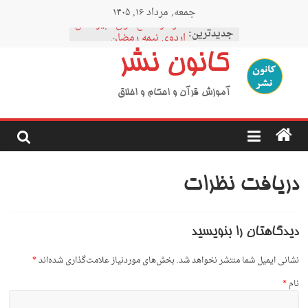
Ski
جمعه, مرداد ۱۶, ۱۴۰۵
t
نمودار مقطع فوق دبیرستان
conten
جدیدترین:
اردوی نیمه رمضان
اردوی نیمه شعبان
کانون نشر
اردوی غدیر
اردوی محرم
آموزش قرآن و احکام و اخلاق
دریافت نظرات
دیدگاهتان را بنویسید
نشانی ایمیل شما منتشر نخواهد شد.
بخش‌های موردنیاز علامت‌گذاری شده‌اند
*
نام
*