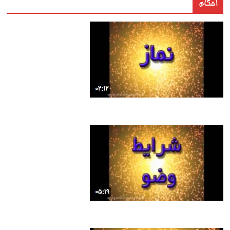
احکام