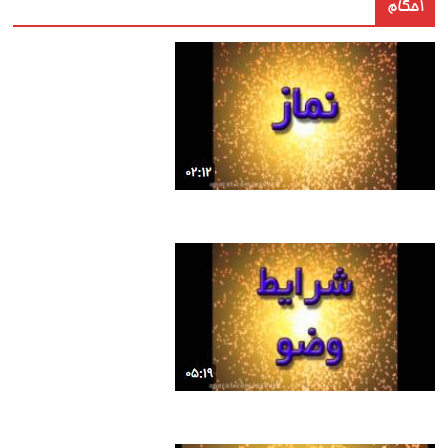
احکام