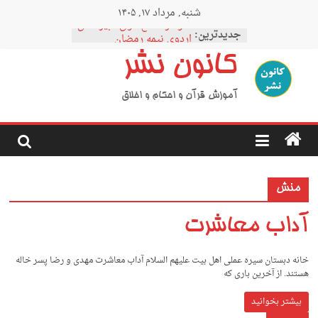
Ski
شنبه, مرداد ۱۷, ۱۴۰۵
t
نمودار مقطع فوق دبیرستان
conten
جدیدترین:
اردوی نیمه رمضان
اردوی نیمه شعبان
کانون نشر
اردوی غدیر
اردوی محرم
آموزش قرآن و احکام و اخلاق
منش
آداب معاشرت
خانه دبستان سیره عملی اهل بیت علیهم السلام آداب معاشرت ﻣﻬﺪى و رﺿﺎ ﭘﺴﺮ ﺧﺎﻟﻪ
ﻫﺴﺘﻨﺪ. از آﺧﺮﻳﻦ ﺑﺎرى ﻛﻪ
بیشتر بخوانید