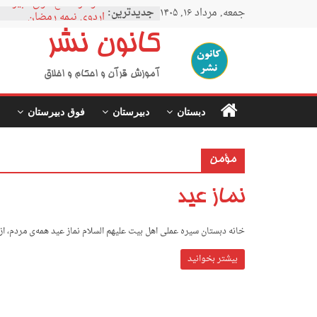
Ski
نمودار مقطع فوق دبیرستا
جمعه, مرداد ۱۶, ۱۴۰۵
جدیدترین:
t
اردوی نیمه رمضان
conten
اردوی نیمه شعبان
کانون نشر
اردوی غدیر
اردوی محرم
آموزش قرآن و احکام و اخلاق
دبستان
دبیرستان
فوق دبیرستان
مؤمن
نماز عید
خانه دبستان سیره عملی اهل بیت علیهم السلام نماز عید همه‌ی مردم، ا
بیشتر بخوانید