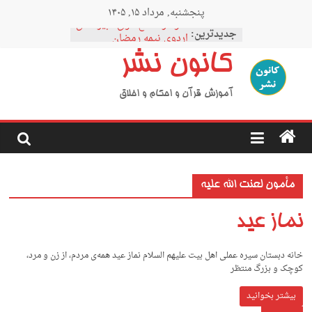
Ski
پنجشنبه, مرداد ۱۵, ۱۴۰۵
t
نمودار مقطع فوق دبیرستان
conten
جدیدترین:
اردوی نیمه رمضان
اردوی نیمه شعبان
کانون نشر
اردوی غدیر
اردوی محرم
آموزش قرآن و احکام و اخلاق
مأمون لعنت الله علیه
نماز عید
خانه دبستان سیره عملی اهل بیت علیهم السلام نماز عید همه‌ی مردم، از زن و مرد،
کوچک و بزرگ منتظر
بیشتر بخوانید