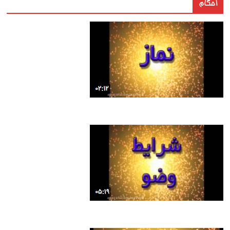
احکام