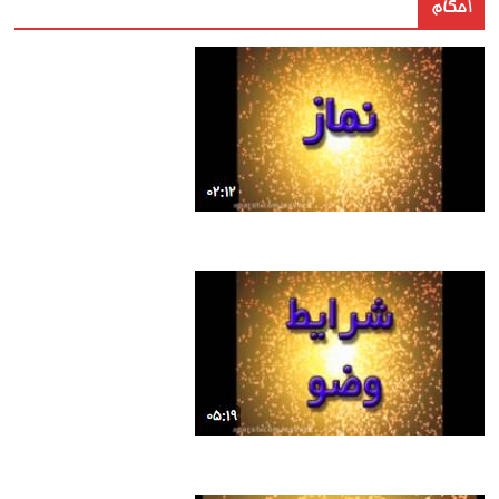
احکام