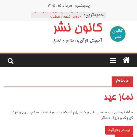
Ski
پنجشنبه, مرداد ۱۵, ۱۴۰۵
t
نمودار مقطع فوق دبیرستان
conten
جدیدترین:
اردوی نیمه رمضان
اردوی نیمه شعبان
کانون نشر
اردوی غدیر
اردوی محرم
آموزش قرآن و احکام و اخلاق
عیدفطر
نماز عید
خانه دبستان سیره عملی اهل بیت علیهم السلام نماز عید همه‌ی مردم، از زن و مرد،
کوچک و بزرگ منتظر
بیشتر بخوانید