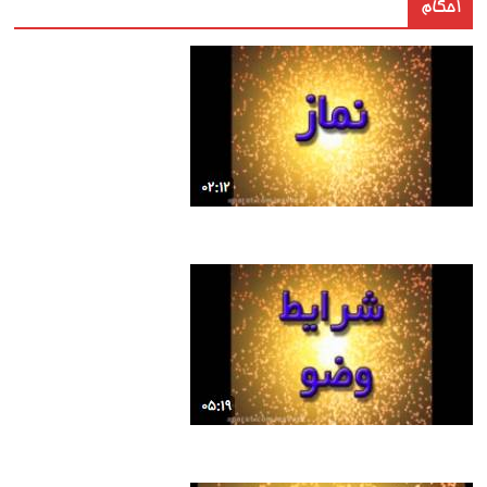
احکام