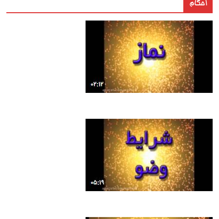
احکام