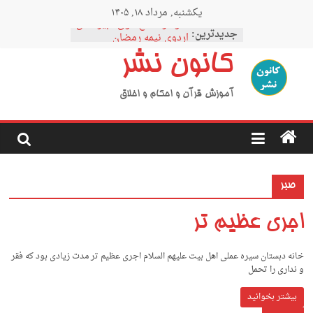
Ski
یکشنبه, مرداد ۱۸, ۱۴۰۵
t
نمودار مقطع فوق دبیرستان
conten
جدیدترین:
اردوی نیمه رمضان
اردوی نیمه شعبان
کانون نشر
اردوی غدیر
اردوی محرم
آموزش قرآن و احکام و اخلاق
صبر
اجری عظیم تر
خانه دبستان سیره عملی اهل بیت علیهم السلام اجری عظیم تر ﻣﺪت زﻳﺎدى ﺑﻮد ﻛﻪ ﻓﻘﺮ
و ﻧﺪارى را ﺗﺤﻤﻞ
بیشتر بخوانید