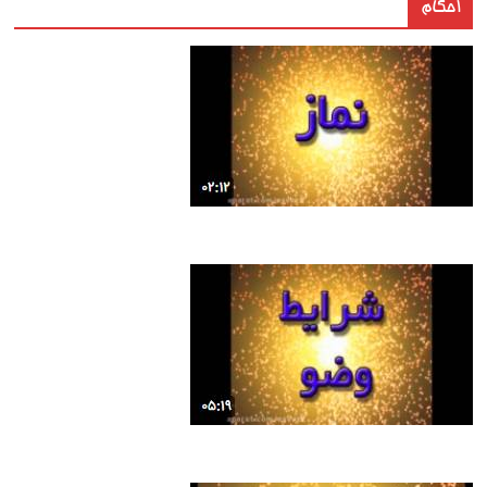
احکام