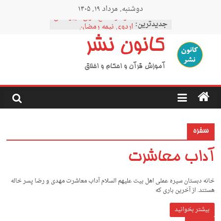
Ski
دوشنبه, مرداد ۱۹, ۱۴۰۵
t
نمودار مقطع فوق دبیرستان
conten
جدیدترین:
اردوی نیمه رمضان
اردوی نیمه شعبان
کانون نشر
اردوی غدیر
اردوی محرم
آموزش قرآن و احکام و اخلاق
سفره
آداب معاشرت
خانه دبستان سیره عملی اهل بیت علیهم السلام آداب معاشرت ﻣﻬﺪى و رﺿﺎ ﭘﺴﺮ ﺧﺎﻟﻪ
ﻫﺴﺘﻨﺪ. از آﺧﺮﻳﻦ ﺑﺎرى ﻛﻪ
بیشتر بخوانید