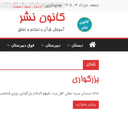
Ski
نمودار مقطع فوق دبیرستا
جمعه, مرداد ۱۶, ۱۴۰۵
جدیدترین:
t
اردوی نیمه رمضان
conten
اردوی نیمه شعبان
کانون نشر
اردوی غدیر
اردوی محرم
آموزش قرآن و احکام و اخلاق
دبستان
دبیرستان
فوق دبیرستان
زندان
بزرگواری
خانه دبستان سیره عملی اهل بیت علیهم السلام بزرگواری روزی شخصیت مح
بیشتر بخوانید