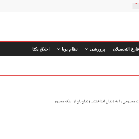
ن
فارغ التحصیلان
پرورشی
نظام پویا
اخلاق یکتا
بوبی را به زندان انداختند. زندان‌بان از اینکه مجبور