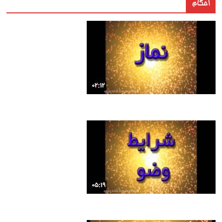
احکام