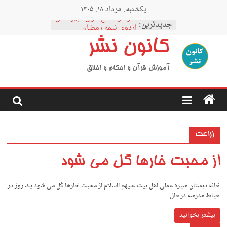
Ski
یکشنبه, مرداد ۱۸, ۱۴۰۵
t
نمودار مقطع فوق دبیرستان
conten
جدیدترین:
اردوی نیمه رمضان
اردوی نیمه شعبان
کانون نشر
اردوی غدیر
اردوی محرم
آموزش قرآن و احکام و اخلاق
زراعت
از محبت خارها گل می شود
خانه دبستان سیره عملی اهل بیت علیهم السلام از محبت خارها گل می شود ﻳﻚ روز در
ﺣﻴﺎط ﻣﺪرﺳﻪ درﺣﺎل
بیشتر بخوانید